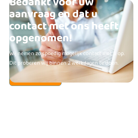
Bedankt voor uw
aanvraag en dat u
contact met ons heeft
opgenomen!
Wij nemen zo spoedig mogelijk contact met u op.
Dit proberen wij binnen 2 werkdagen te doen.
Actie button