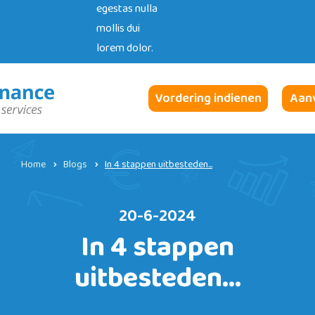
egestas nulla
mollis dui
lorem dolor.
Vordering indienen
Aanv
Home
Blogs
In 4 stappen uitbesteden...
20-6-2024
In 4 stappen
uitbesteden...