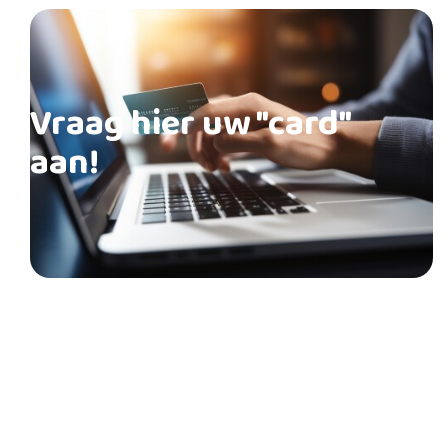
Vraag hier uw "card"
aan!