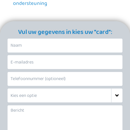
ondersteuning
Vul uw gegevens in kies uw "card":