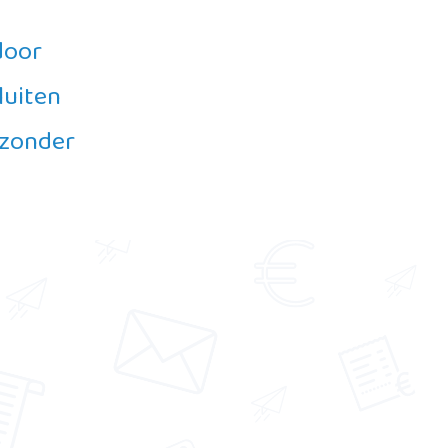
 door
luiten
 zonder