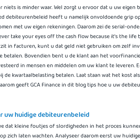
 niets is minder waar. Wel zorgt u ervoor dat u uw eigen 
oed debiteurenbeleid heeft u namelijk onvoldoende grip o
komen met uw eigen rekeningen. Daarom zei de serial-ond
ver take your eyes off the cash flow because it's the life 
stzit in facturen, kunt u dat geld niet gebruiken om zelf i
e betalen. Bovendien bent u de klant aan het voorfinancie
nvesteerd in mensen en middelen om uw klant te leveren. 
ij de kwartaalbelasting betalen. Laat staan wat het kost al
Daarom geeft GCA Finance in dit blog tips hoe u uw debite
er uw huidige debiteurenbeleid
 we dat kleine foutjes of slordigheden in het proces kunne
 op zich laten wachten. Analyseer daarom eerst uw huidige