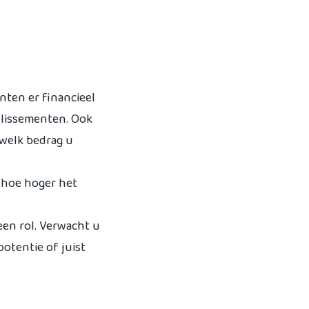
nten er financieel
illissementen. Ook
t welk bedrag u
g hoe hoger het
een rol. Verwacht u
otentie of juist