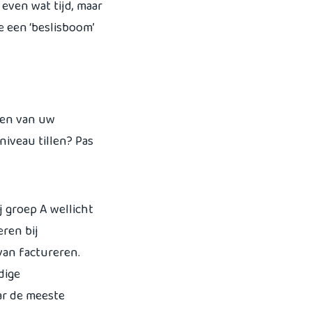
 even wat tijd, maar
e een ‘beslisboom’
len van uw
niveau tillen? Pas
j groep A wellicht
eren bij
 van factureren.
dige
ar de meeste