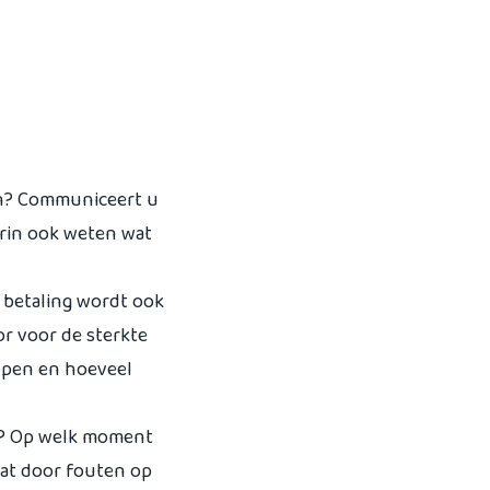
jn? Communiceert u
arin ook weten wat
 betaling wordt ook
or voor de sterkte
open en hoeveel
? Op welk moment
dat door fouten op