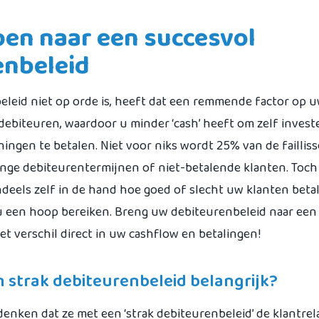
pen naar een succesvol
enbeleid
leid niet op orde is, heeft dat een remmende factor op uw
n debiteuren, waardoor u minder ‘cash’ heeft om zelf inves
ingen te betalen. Niet voor niks wordt 25% van de failli
ange debiteurentermijnen of niet-betalende klanten. Toch 
eels zelf in de hand hoe goed of slecht uw klanten beta
 een hoop bereiken. Breng uw debiteurenbeleid naar een
et verschil direct in uw cashflow en betalingen!
 strak debiteurenbeleid belangrijk?
nken dat ze met een ‘strak debiteurenbeleid’ de klantrela