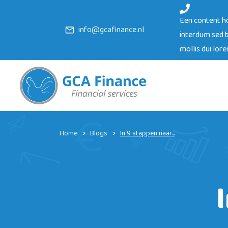
Een content ho
info@gcafinance.nl
interdum sed b
mollis dui lor
Home
Blogs
In 9 stappen naar...