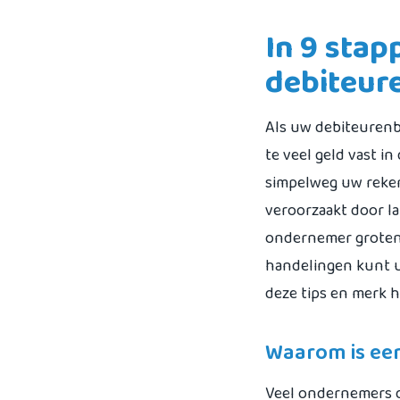
In 9 stap
debiteur
Als uw debiteurenbe
te veel geld vast i
simpelweg uw reken
veroorzaakt door l
ondernemer grotend
handelingen kunt u
deze tips en merk h
Waarom is een
Veel ondernemers de