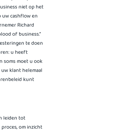
business niet op het
p uw cashflow en
ernemer Richard
blood of business.”
nvesteringen te doen
ren: u heeft
En soms moet u ook
s uw klant helemaal
urenbeleid kunt
n leiden tot
 proces, om inzicht