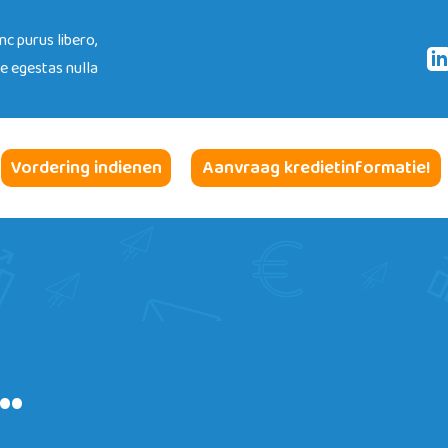
nc purus libero,
ue egestas nulla
tact
Vordering indienen
Aanvraag kredietinformatie!
.